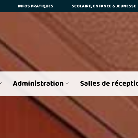
INFOS PRATIQUES
SCOLAIRE, ENFANCE & JEUNESSE
ier
Différencier les Majuscules et Minuscules
L'ensemble d
 recherche
Surligner les mots de la recherche trouvés
Administration
Salles de récepti