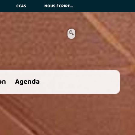
CCAS
NOUS ÉCRIRE…
es
on
Agenda