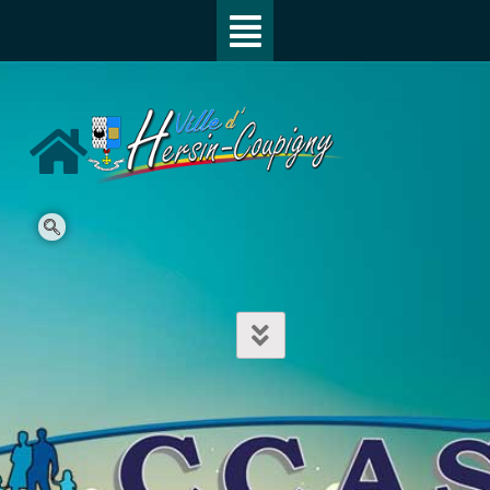
SEARCH
Mot entier
Différencier les Majuscules et
Minuscules
L'ensemble des mots de la recherche
Surligner les mots de la recherche trouvés