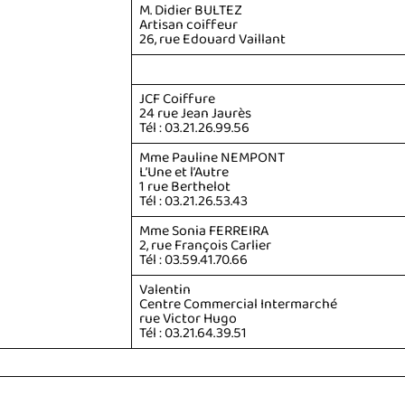
M. Didier BULTEZ
Artisan coiffeur
26, rue Edouard Vaillant
JCF Coiffure
24 rue Jean Jaurès
Tél : 03.21.26.99.56
Mme Pauline NEMPONT
L’Une et l’Autre
1 rue Berthelot
Tél : 03.21.26.53.43
Mme Sonia FERREIRA
2, rue François Carlier
Tél : 03.59.41.70.66
Valentin
Centre Commercial Intermarché
rue Victor Hugo
Tél : 03.21.64.39.51