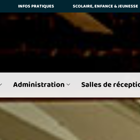
INFOS PRATIQUES
SCOLAIRE, ENFANCE & JEUNESSE
ier
Différencier les Majuscules et Minuscules
L'ensemble d
 recherche
Surligner les mots de la recherche trouvés
Administration
Salles de récepti