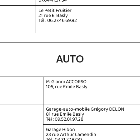
07.64.41.57.34
Le Petit Fruitier
21 rue E. Basly
Tél : 06.27.46.69.92
AUTO
M. Gianni ACCORSO
105, rue Emile Basly
Garage-auto-mobile Grégory DELON
81 rue Emile Basly
Tél : 09.52.01.97.28
Garage Hibon
23 rue Arthur Lamendin
Tél : 03.21.27.87.87