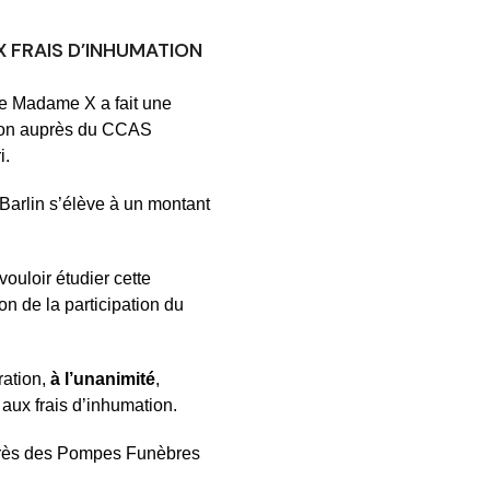
X FRAIS D’INHUMATION
ue Madame X a fait une
tion auprès du CCAS
i.
arlin s’élève à un montant
ouloir étudier cette
on de la participation du
ration,
à l’unanimité
,
aux frais d’inhumation.
près des Pompes Funèbres