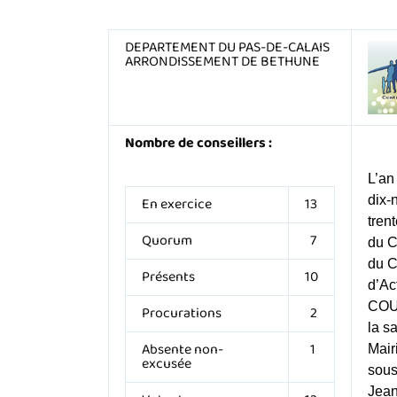
DEPARTEMENT DU PAS-DE-CALAIS
ARRONDISSEMENT DE BETHUNE
Nombre de conseillers :
L’an
dix-
En exercice
13
tren
Quorum
7
du C
du 
Présents
10
d’Ac
COUP
Procurations
2
la s
Absente non-
1
Mair
excusée
sous
Jea