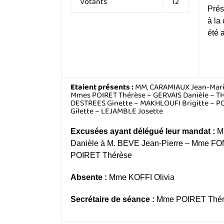
Votants
12
Prés
à la
été 
Etaient présents :
MM. CARAMIAUX Jean-Marie
Mmes POIRET Thérèse – GERVAIS Danièle – T
DESTREES Ginette – MAKHLOUFI Brigitte – 
Gilette – LEJAMBLE Josette
Excusées ayant délégué leur mandat :
M
Danièle à M. BEVE Jean-Pierre – Mme FO
POIRET Thérèse
Absente :
Mme KOFFI Olivia
Secrétaire de séance :
Mme POIRET Thér