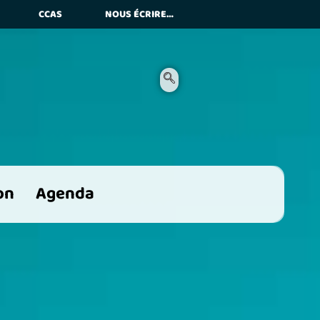
CCAS
NOUS ÉCRIRE…
es
on
Agenda