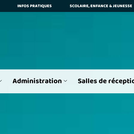
INFOS PRATIQUES
SCOLAIRE, ENFANCE & JEUNESSE
ier
Différencier les Majuscules et Minuscules
L'ensemble d
 recherche
Surligner les mots de la recherche trouvés
Administration
Salles de récepti