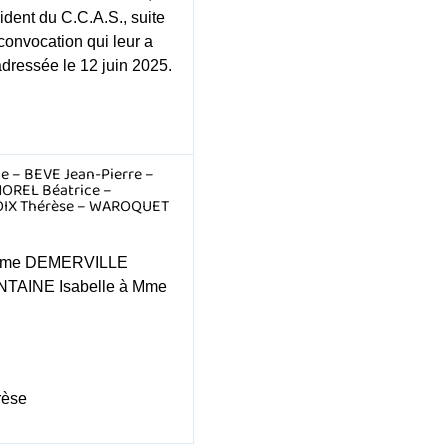
ident du C.C.A.S., suite
 convocation qui leur a
adressée le 12 juin 2025.
 – BEVE Jean-Pierre –
HOREL Béatrice –
POIX Thérèse – WAROQUET
me DEMERVILLE
NTAINE Isabelle à Mme
èse