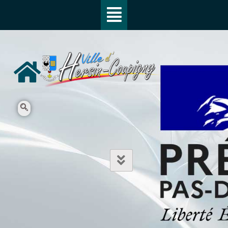
SEARCH
Mot entier
Différencier les Majuscules et
Minuscules
L'ensemble des mots de la recherche
Surligner les mots de la recherche trouvés