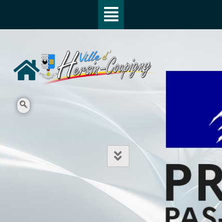
SEARCH
Mot entier
Différencier les Majuscules et
Minuscules
L'ensemble des mots de la recherche
Surligner les mots de la recherche trouvés